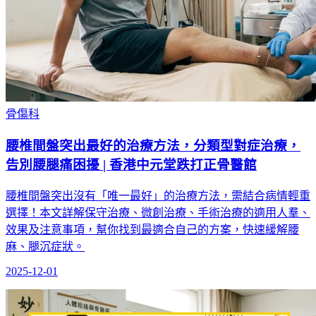
骨傷科
腰椎間盤突出最好的治療方法，分類型對症治療，
告別腰腿痛困擾 | 香港中元堂跌打正骨醫館
腰椎間盤突出沒有「唯一最好」的治療方法，需結合病情輕重
選擇！本文詳解保守治療、微創治療、手術治療的適用人羣、
效果及注意事項，幫你找到最適合自己的方案，快速緩解腰
麻、腿沉症狀。
2025-12-01