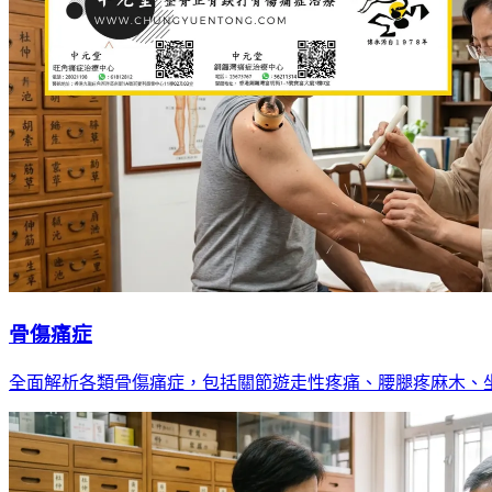
骨傷痛症
全面解析各類骨傷痛症，包括關節遊走性疼痛、腰腿疼麻木、