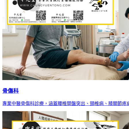
骨傷科
專業中醫骨傷科診療，涵蓋腰椎間盤突出、頸椎病、膝關節疼