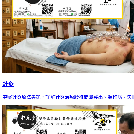
針灸
中醫針灸療法專題，詳解針灸治療腰椎間盤突出、頸椎病、失