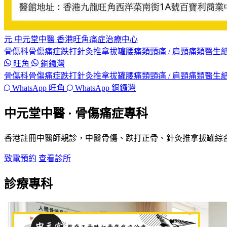
元
中元堂中醫
香港旺角痛症治療中心
骨傷科
骨傷痛症
跌打
針灸
推拿
拔罐
腰痛類
頸痛 / 肩頸痛類
醫生紙
旺角
銅鑼灣
骨傷科
骨傷痛症
跌打
針灸
推拿
拔罐
腰痛類
頸痛 / 肩頸痛類
醫生紙
WhatsApp 旺角
WhatsApp 銅鑼灣
中元堂中醫 · 骨傷痛症專科
香港註冊中醫師親診，中醫骨傷、跌打正骨、針灸推拿拔罐綜
致電預約
查看診所
診療專科