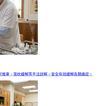
兒推拿、落枕緩解等手法詳解，安全有效緩解各類痛症。