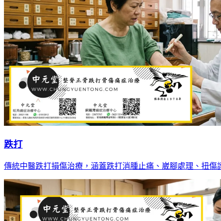
跌打
傳統中醫跌打損傷治療，涵蓋跌打消腫止痛、崴腳處理、扭傷