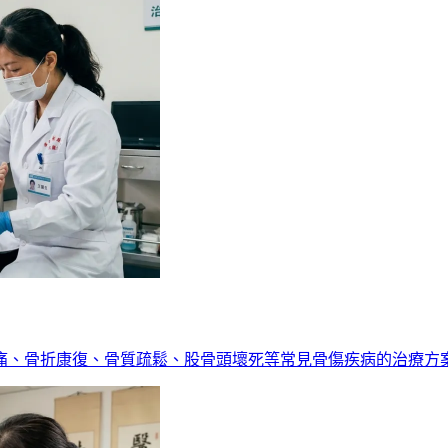
痛、骨折康復、骨質疏鬆、股骨頭壞死等常見骨傷疾病的治療方