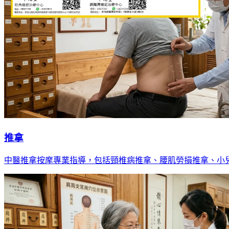
推拿
中醫推拿按摩專業指導，包括頸椎病推拿、腰肌勞損推拿、小