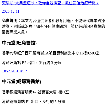
死早期3大典型症狀，教你自我排查，抓住最佳治療時機。
2025-12-11
免責聲明：
本文內容僅供參考和教育用途，不能替代專業醫療
建議、診斷或治療。如有任何健康問題，請務必諮詢合資格的
醫護專業人員。
中元堂(旺角醫館)
香港九龍旺角西洋菜南街1A號百寶利商業中心11樓02-03室
港鐵旺角站 E2 出口，步行約 3 分鐘
+852 6181 2812
中元堂(銅鑼灣醫館)
香港銅鑼灣富明街1-5號寶富大廈3樓O室
港鐵銅鑼灣站 F1 出口，步行約 5 分鐘