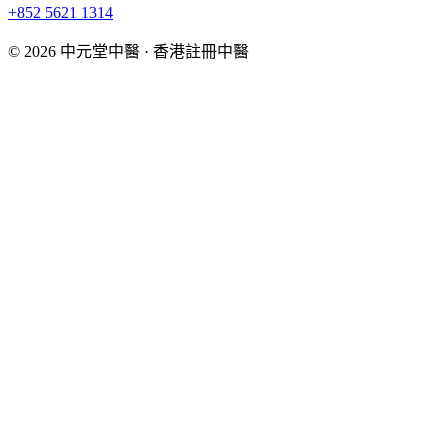
+852 5621 1314
© 2026 中元堂中醫 · 香港註冊中醫