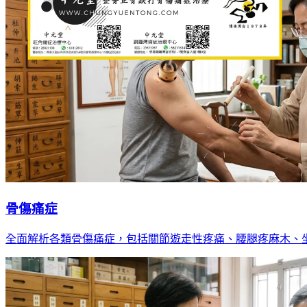
骨傷痛症
全面解析各類骨傷痛症，包括關節遊走性疼痛、腰腿疼麻木、