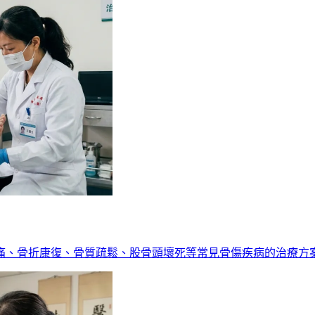
痛、骨折康復、骨質疏鬆、股骨頭壞死等常見骨傷疾病的治療方