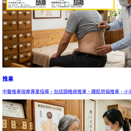
推拿
中醫推拿按摩專業指導，包括頸椎病推拿、腰肌勞損推拿、小