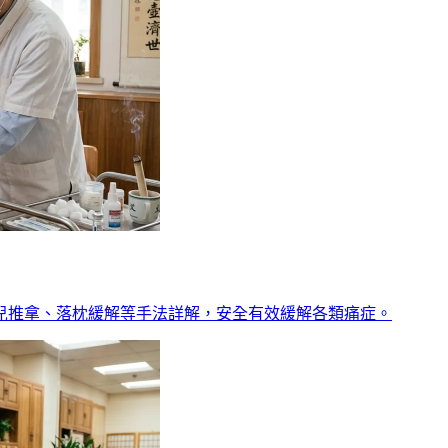
兒推拿、落枕緩解等手法詳解，安全有效緩解各類痛症。