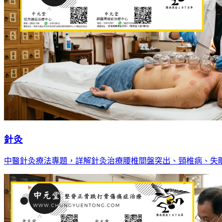
針灸
中醫針灸療法專題，詳解針灸治療腰椎間盤突出、頸椎病、失