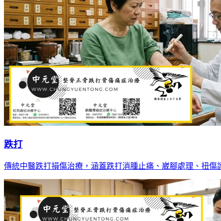
跌打
傳統中醫跌打損傷治療，涵蓋跌打消腫止痛、崴腳處理、扭傷