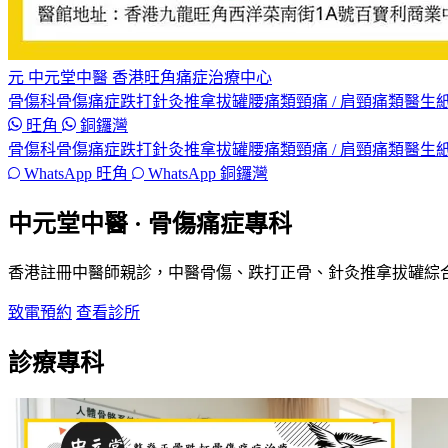
元
中元堂中醫
香港旺角痛症治療中心
骨傷科
骨傷痛症
跌打
針灸
推拿
拔罐
腰痛類
頸痛 / 肩頸痛類
醫生紙
旺角
銅鑼灣
骨傷科
骨傷痛症
跌打
針灸
推拿
拔罐
腰痛類
頸痛 / 肩頸痛類
醫生紙
WhatsApp 旺角
WhatsApp 銅鑼灣
中元堂中醫 · 骨傷痛症專科
香港註冊中醫師親診，中醫骨傷、跌打正骨、針灸推拿拔罐綜
致電預約
查看診所
診療專科