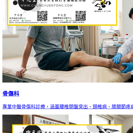
骨傷科
專業中醫骨傷科診療，涵蓋腰椎間盤突出、頸椎病、膝關節疼