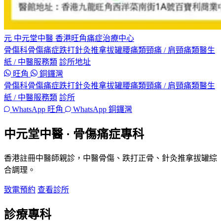
元
中元堂中醫
香港旺角痛症治療中心
骨傷科
骨傷痛症
跌打
針灸
推拿
拔罐
腰痛類
頸痛 / 肩頸痛類
醫生
紙 / 中醫服務類
診所地址
旺角
銅鑼灣
骨傷科
骨傷痛症
跌打
針灸
推拿
拔罐
腰痛類
頸痛 / 肩頸痛類
醫生
紙 / 中醫服務類
診所
WhatsApp 旺角
WhatsApp 銅鑼灣
中元堂中醫 · 骨傷痛症專科
香港註冊中醫師親診，中醫骨傷、跌打正骨、針灸推拿拔罐綜
合調理。
致電預約
查看診所
診療專科