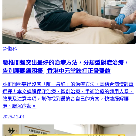
骨傷科
腰椎間盤突出最好的治療方法，分類型對症治療，
告別腰腿痛困擾 | 香港中元堂跌打正骨醫館
腰椎間盤突出沒有「唯一最好」的治療方法，需結合病情輕重
選擇！本文詳解保守治療、微創治療、手術治療的適用人羣、
效果及注意事項，幫你找到最適合自己的方案，快速緩解腰
麻、腿沉症狀。
2025-12-01