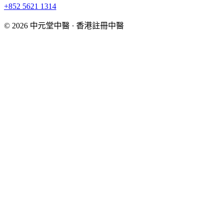
+852 5621 1314
© 2026 中元堂中醫 · 香港註冊中醫