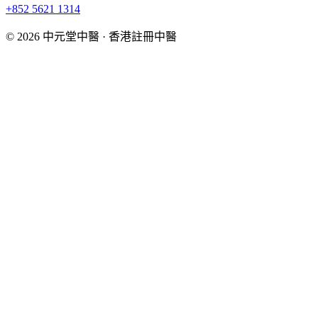
+852 5621 1314
© 2026 中元堂中醫 · 香港註冊中醫