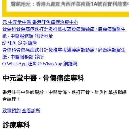
元
中元堂中醫
香港旺角痛症治療中心
骨傷科
骨傷痛症
跌打
針灸
推拿
拔罐
腰痛類
頸痛 / 肩頸痛類
醫生
紙 / 中醫服務類
診所地址
旺角
銅鑼灣
骨傷科
骨傷痛症
跌打
針灸
推拿
拔罐
腰痛類
頸痛 / 肩頸痛類
醫生
紙 / 中醫服務類
診所
WhatsApp 旺角
WhatsApp 銅鑼灣
中元堂中醫 · 骨傷痛症專科
香港註冊中醫師親診，中醫骨傷、跌打正骨、針灸推拿拔罐綜
合調理。
致電預約
查看診所
診療專科