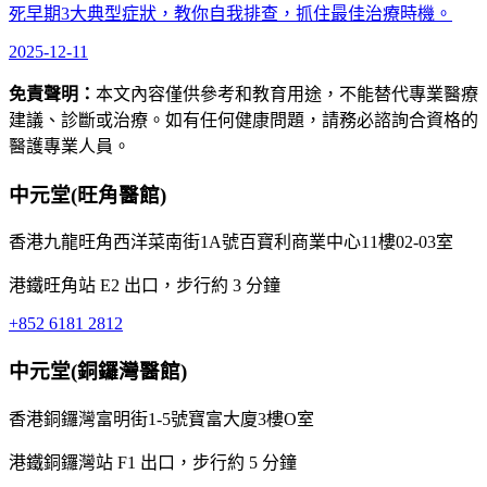
死早期3大典型症狀，教你自我排查，抓住最佳治療時機。
2025-12-11
免責聲明：
本文內容僅供參考和教育用途，不能替代專業醫療
建議、診斷或治療。如有任何健康問題，請務必諮詢合資格的
醫護專業人員。
中元堂(旺角醫館)
香港九龍旺角西洋菜南街1A號百寶利商業中心11樓02-03室
港鐵旺角站 E2 出口，步行約 3 分鐘
+852 6181 2812
中元堂(銅鑼灣醫館)
香港銅鑼灣富明街1-5號寶富大廈3樓O室
港鐵銅鑼灣站 F1 出口，步行約 5 分鐘