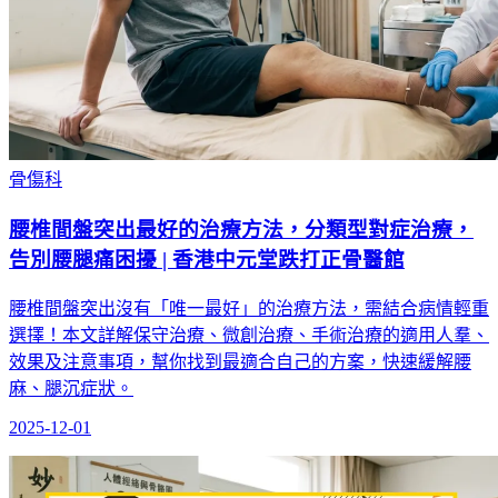
骨傷科
腰椎間盤突出最好的治療方法，分類型對症治療，
告別腰腿痛困擾 | 香港中元堂跌打正骨醫館
腰椎間盤突出沒有「唯一最好」的治療方法，需結合病情輕重
選擇！本文詳解保守治療、微創治療、手術治療的適用人羣、
效果及注意事項，幫你找到最適合自己的方案，快速緩解腰
麻、腿沉症狀。
2025-12-01