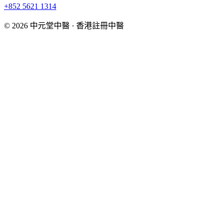
+852 5621 1314
© 2026 中元堂中醫 · 香港註冊中醫