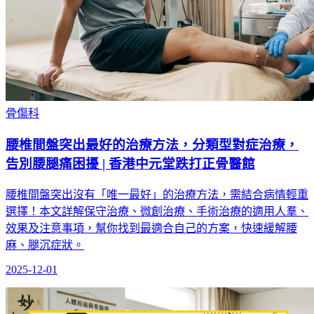
骨傷科
腰椎間盤突出最好的治療方法，分類型對症治療，
告別腰腿痛困擾 | 香港中元堂跌打正骨醫館
腰椎間盤突出沒有「唯一最好」的治療方法，需結合病情輕重
選擇！本文詳解保守治療、微創治療、手術治療的適用人羣、
效果及注意事項，幫你找到最適合自己的方案，快速緩解腰
麻、腿沉症狀。
2025-12-01