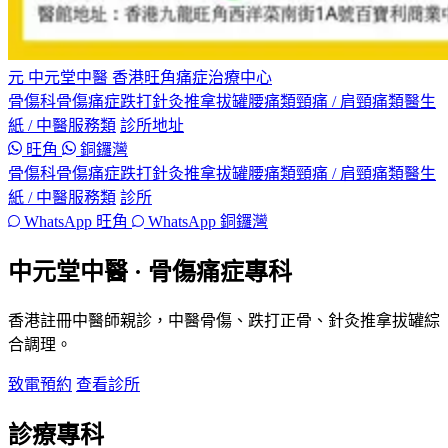
元
中元堂中醫
香港旺角痛症治療中心
骨傷科
骨傷痛症
跌打
針灸
推拿
拔罐
腰痛類
頸痛 / 肩頸痛類
醫生
紙 / 中醫服務類
診所地址
旺角
銅鑼灣
骨傷科
骨傷痛症
跌打
針灸
推拿
拔罐
腰痛類
頸痛 / 肩頸痛類
醫生
紙 / 中醫服務類
診所
WhatsApp 旺角
WhatsApp 銅鑼灣
中元堂中醫 · 骨傷痛症專科
香港註冊中醫師親診，中醫骨傷、跌打正骨、針灸推拿拔罐綜
合調理。
致電預約
查看診所
診療專科