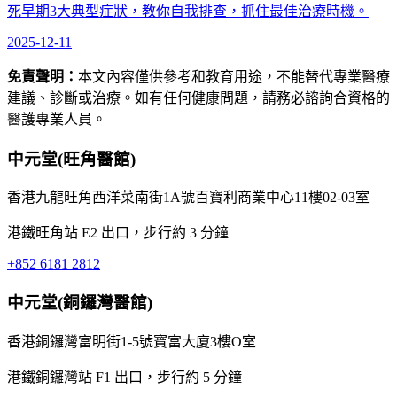
死早期3大典型症狀，教你自我排查，抓住最佳治療時機。
2025-12-11
免責聲明：
本文內容僅供參考和教育用途，不能替代專業醫療
建議、診斷或治療。如有任何健康問題，請務必諮詢合資格的
醫護專業人員。
中元堂(旺角醫館)
香港九龍旺角西洋菜南街1A號百寶利商業中心11樓02-03室
港鐵旺角站 E2 出口，步行約 3 分鐘
+852 6181 2812
中元堂(銅鑼灣醫館)
香港銅鑼灣富明街1-5號寶富大廈3樓O室
港鐵銅鑼灣站 F1 出口，步行約 5 分鐘